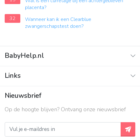
Wat is een curretage bij een achtergebleven
placenta?
32
Wanneer kan ik een Clearblue
zwangerschapstest doen?
BabyHelp.nl
Home
Links
Vraag & Antwoord
Adverteren
Nieuwsbrief
Contact
Op de hoogte blijven? Ontvang onze nieuwsbrief
Over ons
Privacy beleid