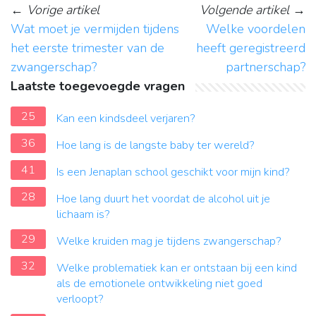
←
Vorige artikel
Volgende artikel
→
Wat moet je vermijden tijdens
Welke voordelen
het eerste trimester van de
heeft geregistreerd
zwangerschap?
partnerschap?
Laatste toegevoegde vragen
25
Kan een kindsdeel verjaren?
36
Hoe lang is de langste baby ter wereld?
41
Is een Jenaplan school geschikt voor mijn kind?
28
Hoe lang duurt het voordat de alcohol uit je
lichaam is?
29
Welke kruiden mag je tijdens zwangerschap?
32
Welke problematiek kan er ontstaan bij een kind
als de emotionele ontwikkeling niet goed
verloopt?