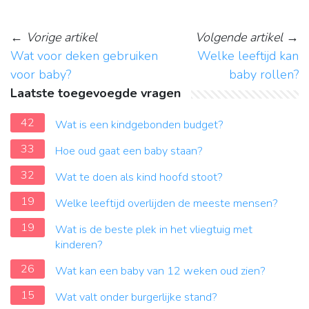
←
Vorige artikel
Volgende artikel
→
Wat voor deken gebruiken
Welke leeftijd kan
voor baby?
baby rollen?
Laatste toegevoegde vragen
42
Wat is een kindgebonden budget?
33
Hoe oud gaat een baby staan?
32
Wat te doen als kind hoofd stoot?
19
Welke leeftijd overlijden de meeste mensen?
19
Wat is de beste plek in het vliegtuig met
kinderen?
26
Wat kan een baby van 12 weken oud zien?
15
Wat valt onder burgerlijke stand?