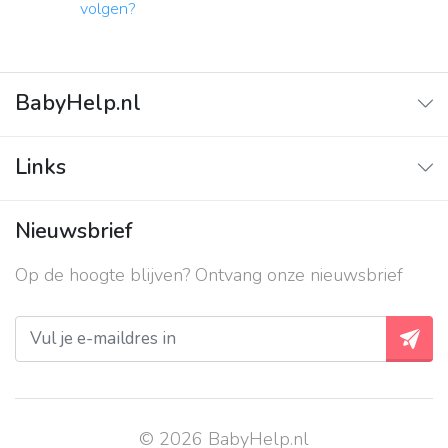
volgen?
BabyHelp.nl
Home
Links
Vraag & Antwoord
Adverteren
Nieuwsbrief
Contact
Op de hoogte blijven? Ontvang onze nieuwsbrief
Over ons
Privacy beleid
© 2026 BabyHelp.nl