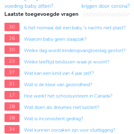
voeding baby zitten?
krijgen door corona?
Laatste toegevoegde vragen
30
Is het normaal dat een baby 's nachts niet plast?
26
Waarom baby geen slaapzak?
30
Welke dag wordt kinderopvangtoeslag gestort?
23
Welke leeftijd beslissen waar je woont?
37
Wat kan een kind van 4 jaar zelf?
31
Wat is de kleur van gezondheid?
17
Hoe werkt het schoolsysteem in Canada?
28
Wat doen als dreumes niet luistert?
28
Wat is inconsistent gedrag?
34
Wat kunnen oorzaken zijn voor stuitligging?