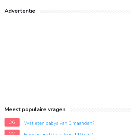
Advertentie
Meest populaire vragen
36
Wat eten babys van 6 maanden?
22
Hoeveel inch fiets kind 110 cm?