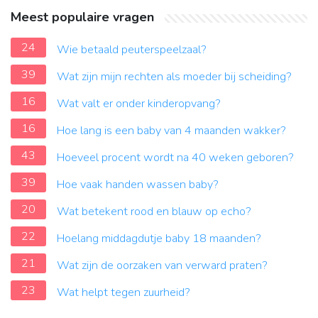
Meest populaire vragen
24
Wie betaald peuterspeelzaal?
39
Wat zijn mijn rechten als moeder bij scheiding?
16
Wat valt er onder kinderopvang?
16
Hoe lang is een baby van 4 maanden wakker?
43
Hoeveel procent wordt na 40 weken geboren?
39
Hoe vaak handen wassen baby?
20
Wat betekent rood en blauw op echo?
22
Hoelang middagdutje baby 18 maanden?
21
Wat zijn de oorzaken van verward praten?
23
Wat helpt tegen zuurheid?