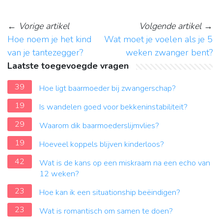
←
Vorige artikel
Volgende artikel
→
Hoe noem je het kind
Wat moet je voelen als je 5
van je tantezegger?
weken zwanger bent?
Laatste toegevoegde vragen
39
Hoe ligt baarmoeder bij zwangerschap?
19
Is wandelen goed voor bekkeninstabiliteit?
29
Waarom dik baarmoederslijmvlies?
19
Hoeveel koppels blijven kinderloos?
42
Wat is de kans op een miskraam na een echo van
12 weken?
23
Hoe kan ik een situationship beëindigen?
23
Wat is romantisch om samen te doen?