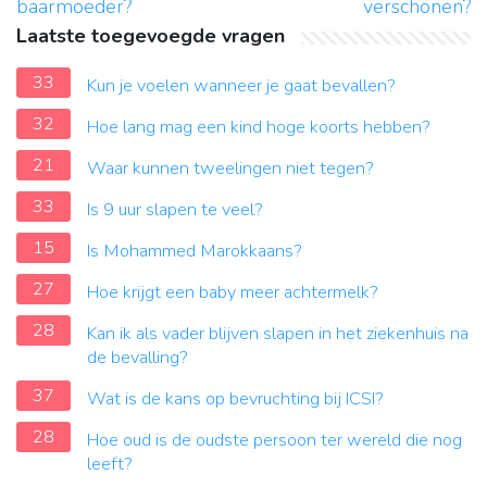
baarmoeder?
verschonen?
Laatste toegevoegde vragen
33
Kun je voelen wanneer je gaat bevallen?
32
Hoe lang mag een kind hoge koorts hebben?
21
Waar kunnen tweelingen niet tegen?
33
Is 9 uur slapen te veel?
15
Is Mohammed Marokkaans?
27
Hoe krijgt een baby meer achtermelk?
28
Kan ik als vader blijven slapen in het ziekenhuis na
de bevalling?
37
Wat is de kans op bevruchting bij ICSI?
28
Hoe oud is de oudste persoon ter wereld die nog
leeft?