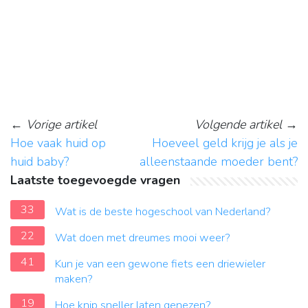
←
Vorige artikel
Volgende artikel
→
Hoe vaak huid op
Hoeveel geld krijg je als je
huid baby?
alleenstaande moeder bent?
Laatste toegevoegde vragen
33
Wat is de beste hogeschool van Nederland?
22
Wat doen met dreumes mooi weer?
41
Kun je van een gewone fiets een driewieler
maken?
19
Hoe knip sneller laten genezen?