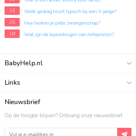
Wat is een ander woord voor tante?
33
Welk gedrag hoort typisch bij een 3-jarige?
35
Hoe herken je prille zwangerschap?
18
Wat zijn de bijwerkingen van mifepriston?
BabyHelp.nl
Home
Links
Vraag & Antwoord
Adverteren
Nieuwsbrief
Contact
Op de hoogte blijven? Ontvang onze nieuwsbrief
Over ons
Privacy beleid