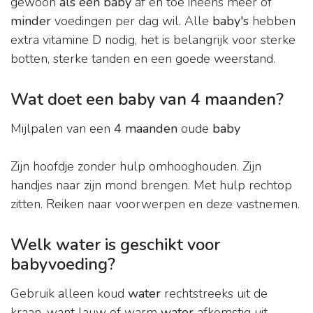
gewoon
als een baby
af en toe ineens meer of
minder
voedingen per dag wil. Alle
baby's
hebben
extra vitamine D nodig, het is belangrijk voor sterke
botten, sterke tanden en een goede weerstand.
Wat doet een baby van 4 maanden?
Mijlpalen van een
4 maanden
oude
baby
Zijn hoofdje zonder hulp omhooghouden. Zijn
handjes naar zijn mond brengen. Met hulp rechtop
zitten. Reiken naar voorwerpen en deze vastnemen.
Welk water is geschikt voor
babyvoeding?
Gebruik alleen koud
water
rechtstreeks uit de
kraan, want lauw of warm
water
afkomstig uit