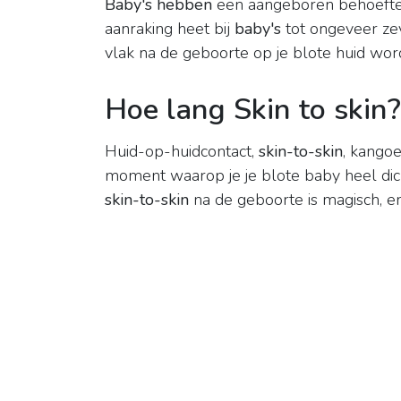
Baby's hebben
een aangeboren behoefte aa
aanraking heet bij
baby's
tot ongeveer z
vlak na de geboorte op je blote huid wor
Hoe lang Skin to skin?
Huid-op-huidcontact,
skin-to-skin
, kangoe
moment waarop je je blote baby heel dic
skin-to-skin
na de geboorte is magisch, en