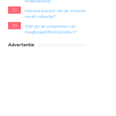
kinderopvang?
22
Hoeveel procent van de vrouwen
bevalt natuurlijk?
39
Wat zijn de symptomen van
hoogbegaafdheid bij baby's?
Advertentie