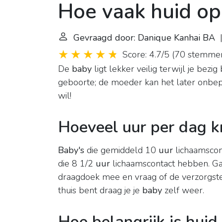
Hoe vaak huid op
Gevraagd door: Danique Kanhai BA
|
Score: 4.7/5
(
70 stemme
De
baby
ligt lekker veilig terwijl je bezig
geboorte; de moeder kan het later onbepe
wil!
Hoeveel uur per dag k
Baby's
die gemiddeld 10
uur
lichaamsco
die 8 1/2
uur
lichaamscontact hebben. Ga
draagdoek mee en vraag of de verzorgste
thuis bent draag je je
baby
zelf weer.
Hoe belangrijk is hui