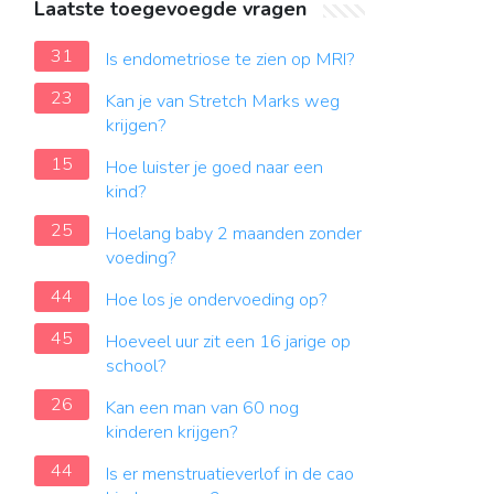
Laatste toegevoegde vragen
31
Is endometriose te zien op MRI?
23
Kan je van Stretch Marks weg
krijgen?
15
Hoe luister je goed naar een
kind?
25
Hoelang baby 2 maanden zonder
voeding?
44
Hoe los je ondervoeding op?
45
Hoeveel uur zit een 16 jarige op
school?
26
Kan een man van 60 nog
kinderen krijgen?
44
Is er menstruatieverlof in de cao