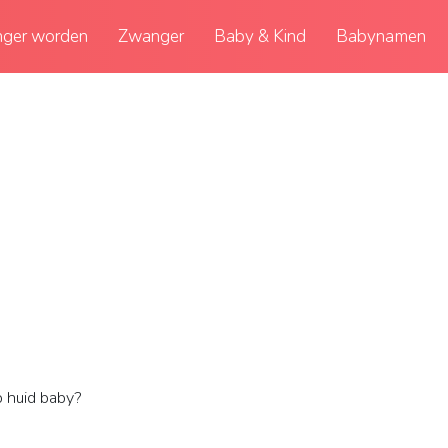
ger worden
Zwanger
Baby & Kind
Babynamen
 huid baby?