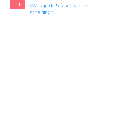
44
Wat zijn de 5 fasen van een
scheiding?