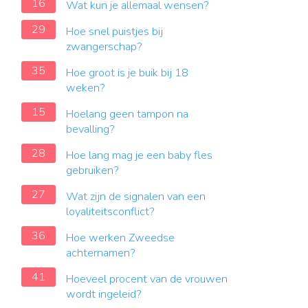
16
Wat kun je allemaal wensen?
29
Hoe snel puistjes bij
zwangerschap?
35
Hoe groot is je buik bij 18
weken?
15
Hoelang geen tampon na
bevalling?
28
Hoe lang mag je een baby fles
gebruiken?
27
Wat zijn de signalen van een
loyaliteitsconflict?
36
Hoe werken Zweedse
achternamen?
41
Hoeveel procent van de vrouwen
wordt ingeleid?