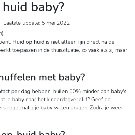
 huid baby?
 Laatste update: 5 mei 2022
n
)
 bent.
Huid op huid
is niet alleen fijn direct na de
rkt toepassen in de thuissituatie, zo
vaak
als zij maar
nuffelen met baby?
ntact
per dag
hebben, huilen 50% minder dan
baby's
at je
baby
naar het kinderdagverblijf? Geef de
rs regelmatig je
baby
willen dragen. Zodra je weer
d-op-huid baby?