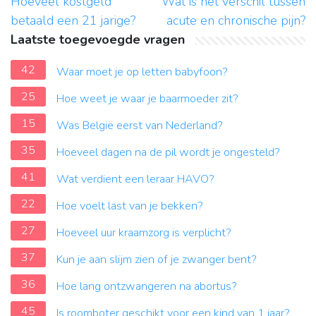
Hoeveel kostgeld
Wat is het verschil tussen
betaald een 21 jarige?
acute en chronische pijn?
Laatste toegevoegde vragen
42
Waar moet je op letten babyfoon?
25
Hoe weet je waar je baarmoeder zit?
15
Was België eerst van Nederland?
35
Hoeveel dagen na de pil wordt je ongesteld?
41
Wat verdient een leraar HAVO?
22
Hoe voelt last van je bekken?
27
Hoeveel uur kraamzorg is verplicht?
37
Kun je aan slijm zien of je zwanger bent?
36
Hoe lang ontzwangeren na abortus?
45
Is roomboter geschikt voor een kind van 1 jaar?