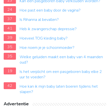
23
Kan een pasgeboren baby verkouden worden?
24
Hoe past een baby door de vagina?
37
Is Rihanna al bevallen?
41
Heb ik zwangerschap depressie?
39
Hoeveel TOG kleding baby?
35
Hoe noem je je schoonmoeder?
35
Welke geluiden maakt een baby van 4 maanden
oud?
19
Is het verplicht om een ​​pasgeboren baby elke 2
uur te voeden?
42
Hoe kan ik mijn baby laten boeren tijdens het
slapen?
Advertentie