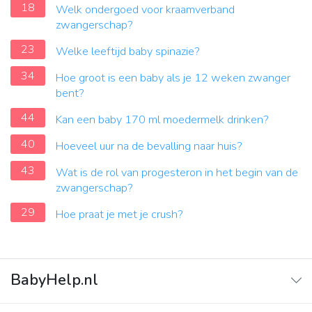
18
Welk ondergoed voor kraamverband
zwangerschap?
23
Welke leeftijd baby spinazie?
34
Hoe groot is een baby als je 12 weken zwanger
bent?
44
Kan een baby 170 ml moedermelk drinken?
40
Hoeveel uur na de bevalling naar huis?
43
Wat is de rol van progesteron in het begin van de
zwangerschap?
29
Hoe praat je met je crush?
BabyHelp.nl
Home