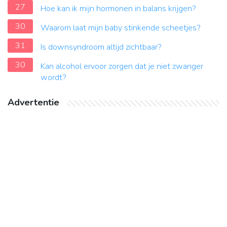
27
Hoe kan ik mijn hormonen in balans krijgen?
30
Waarom laat mijn baby stinkende scheetjes?
31
Is downsyndroom altijd zichtbaar?
30
Kan alcohol ervoor zorgen dat je niet zwanger
wordt?
Advertentie