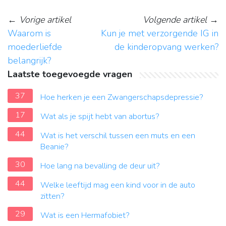
←
Vorige artikel
Volgende artikel
→
Waarom is
Kun je met verzorgende IG in
moederliefde
de kinderopvang werken?
belangrijk?
Laatste toegevoegde vragen
37
Hoe herken je een Zwangerschapsdepressie?
17
Wat als je spijt hebt van abortus?
44
Wat is het verschil tussen een muts en een
Beanie?
30
Hoe lang na bevalling de deur uit?
44
Welke leeftijd mag een kind voor in de auto
zitten?
29
Wat is een Hermafobiet?