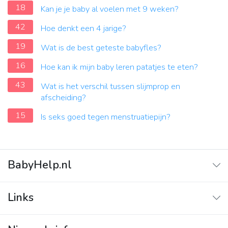
18
Kan je je baby al voelen met 9 weken?
42
Hoe denkt een 4 jarige?
19
Wat is de best geteste babyfles?
16
Hoe kan ik mijn baby leren patatjes te eten?
43
Wat is het verschil tussen slijmprop en
afscheiding?
15
Is seks goed tegen menstruatiepijn?
BabyHelp.nl
Home
Links
Vraag & Antwoord
Adverteren