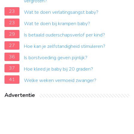
vergroten?
23
Wat te doen verlatingsangst baby?
23
Wat te doen bij krampen baby?
29
Is betaald ouderschapsverlof per kind?
27
Hoe kan je zelfstandigheid stimuleren?
36
Is borstvoeding geven pijnlijk?
37
Hoe kleed je baby bij 20 graden?
41
Welke weken vermoeid zwanger?
Advertentie