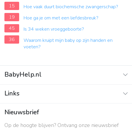
15
Hoe vaak duurt biochemische zwangerschap?
19
Hoe ga je om met een liefdesbreuk?
45
Is 34 weken vroeggeboorte?
36
Waarom kruipt mijn baby op zijn handen en
voeten?
BabyHelp.nl
Home
Links
Vraag & Antwoord
Adverteren
Nieuwsbrief
Contact
Op de hoogte blijven? Ontvang onze nieuwsbrief
Over ons