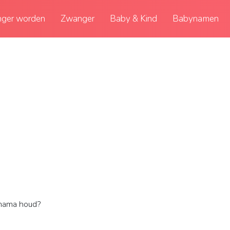
ger worden
Zwanger
Baby & Kind
Babynamen
mama houd?