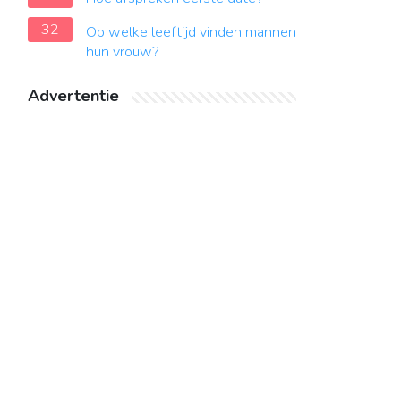
32
Op welke leeftijd vinden mannen
hun vrouw?
Advertentie