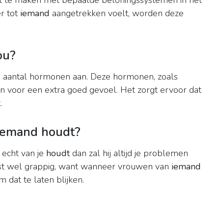
t te maken met bepaalde beloningssystemen in het
er tot
iemand
aangetrekken voelt, worden deze
ou?
 aantal hormonen aan. Deze hormonen, zoals
n voor een extra goed gevoel. Het zorgt ervoor dat
.
 iemand houdt?
 echt van je
houdt
dan zal hij altijd je problemen
 best wel grappig, want wanneer vrouwen van
iemand
m dat te laten blijken.