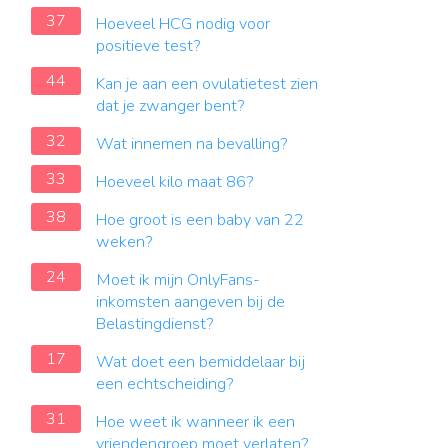
37
Hoeveel HCG nodig voor
positieve test?
44
Kan je aan een ovulatietest zien
dat je zwanger bent?
32
Wat innemen na bevalling?
33
Hoeveel kilo maat 86?
38
Hoe groot is een baby van 22
weken?
24
Moet ik mijn OnlyFans-
inkomsten aangeven bij de
Belastingdienst?
17
Wat doet een bemiddelaar bij
een echtscheiding?
31
Hoe weet ik wanneer ik een
vriendengroep moet verlaten?