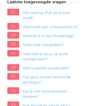
Laatste toegevoegde vragen
27
Hoe weet je of je van je kind
houdt?
21
Wat houdt een schooluniform in?
25
Waarom is er een Moederdag?
25
Welk merk moederfiets?
43
Wat merk je als je 1e week
zwanger bent?
29
Wat is partner eiceldonatie?
27
Hoe ga je om met iemand die
gevoelig is?
15
Kan je met twee personen
trouwen?
39
Hoe afspreken eerste date?