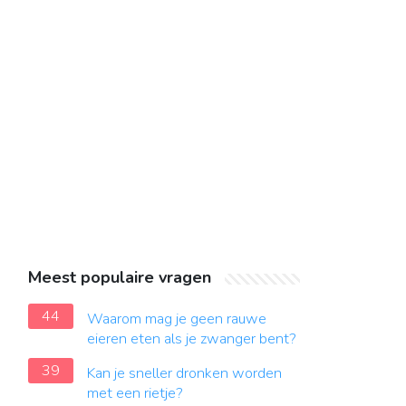
Meest populaire vragen
44
Waarom mag je geen rauwe
eieren eten als je zwanger bent?
39
Kan je sneller dronken worden
met een rietje?