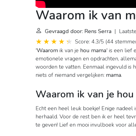
Waarom ik van 
Gevraagd door: Rens Serra
| Laatste
Score: 4.3/5
(
44 stemme
'
Waarom
ik van je
hou mama
' is een lie
emotionele vragen en opdrachten, allema
woorden te vatten. Eenmaal ingevuld is h
niets of niemand vergelijken:
mama
.
Waarom ik van je hou
Echt een heel leuk boekje! Enige nadeel
herhaald. Voor de rest ben ik er heel te
te geven! Lief en mooi invulboek voor all