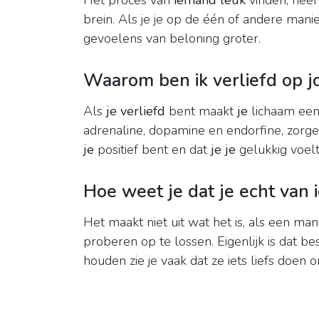
Het proces van
iemand leuk
vinden, heef
brein. Als je je op de één of andere mani
gevoelens van beloning groter.
Waarom ben ik verliefd op j
Als
je verliefd
bent maakt
je
lichaam een
adrenaline, dopamine en endorfine, zorge
je
positief bent en dat
je je
gelukkig voelt
Hoe weet je dat je echt van
Het maakt niet uit wat het is, als een man
proberen op te lossen. Eigenlijk is dat
houden zie je vaak dat ze iets liefs doen o