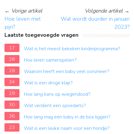
←
Vorige artikel
Volgende artikel
→
Hoe leven met
Wat wordt duurder in januari
pijn?
2023?
Laatste toegevoegde vragen
17
Wat is het meest bekeken kinderprogramma?
28
Hoe leren samenspelen?
28
Waarom heeft een baby veel oorsmeer?
34
Wat is een droge klap?
29
Hoe lang kans op wiegendood?
30
Wat verdient een spoedarts?
36
Hoe lang mag een baby in de box liggen?
23
Wat is een leuke naam voor een hondje?