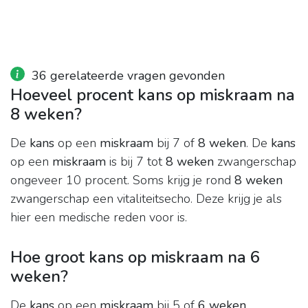
36 gerelateerde vragen gevonden
Hoeveel procent kans op miskraam na
8 weken?
De
kans
op een
miskraam
bij 7 of
8 weken
. De
kans
op een
miskraam
is bij 7 tot
8 weken
zwangerschap
ongeveer 10 procent. Soms krijg je rond
8 weken
zwangerschap een vitaliteitsecho. Deze krijg je als
hier een medische reden voor is.
Hoe groot kans op miskraam na 6
weken?
De
kans
op een
miskraam
bij 5 of
6 weken