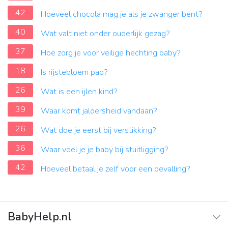
42
Hoeveel chocola mag je als je zwanger bent?
40
Wat valt niet onder ouderlijk gezag?
37
Hoe zorg je voor veilige hechting baby?
18
Is rijstebloem pap?
26
Wat is een ijlen kind?
39
Waar komt jaloersheid vandaan?
26
Wat doe je eerst bij verstikking?
36
Waar voel je je baby bij stuitligging?
42
Hoeveel betaal je zelf voor een bevalling?
BabyHelp.nl