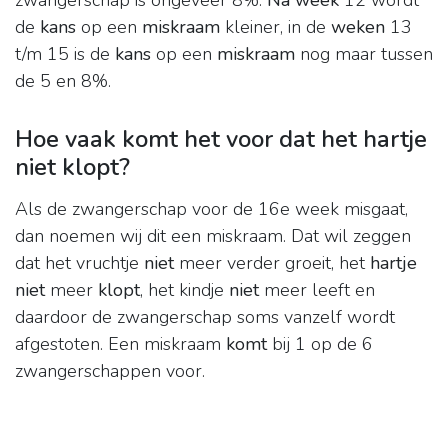
zwangerschap is ongeveer 8%.
Na week
12 wordt
de
kans
op een
miskraam
kleiner, in de
weken
13
t/m 15 is de
kans
op een
miskraam
nog maar tussen
de 5 en 8%.
Hoe vaak komt het voor dat het hartje
niet klopt?
Als de zwangerschap voor de 16e week misgaat,
dan noemen wij dit een miskraam. Dat wil zeggen
dat het vruchtje
niet
meer verder groeit, het
hartje
niet
meer
klopt
, het kindje
niet
meer leeft en
daardoor de zwangerschap soms vanzelf wordt
afgestoten. Een miskraam
komt
bij 1 op de 6
zwangerschappen voor.