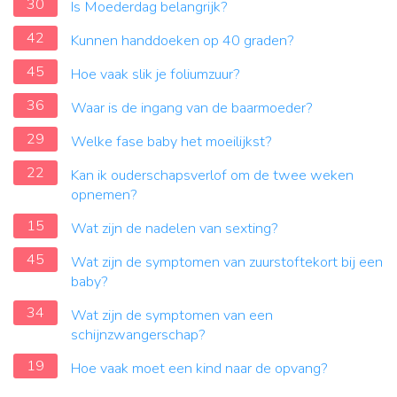
30
Is Moederdag belangrijk?
42
Kunnen handdoeken op 40 graden?
45
Hoe vaak slik je foliumzuur?
36
Waar is de ingang van de baarmoeder?
29
Welke fase baby het moeilijkst?
22
Kan ik ouderschapsverlof om de twee weken
opnemen?
15
Wat zijn de nadelen van sexting?
45
Wat zijn de symptomen van zuurstoftekort bij een
baby?
34
Wat zijn de symptomen van een
schijnzwangerschap?
19
Hoe vaak moet een kind naar de opvang?