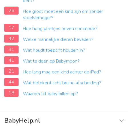
bent?
26
Hoe groot moet een kind zijn om zonder
stoelverhoger?
17
Hoe hoog plankjes boven commode?
42
Welke mannelijke dieren bevallen?
31
Wat houdt toezicht houden in?
41
Wat te doen op Babymoon?
21
Hoe lang mag een kind achter de iPad?
44
Wat betekent licht bruine afscheiding?
18
Waarom tilt baby billen op?
BabyHelp.nl