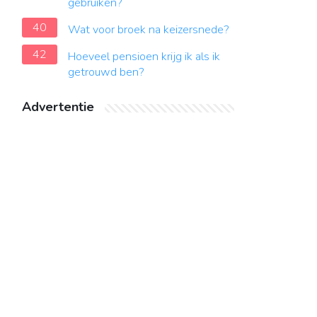
gebruiken?
40
Wat voor broek na keizersnede?
42
Hoeveel pensioen krijg ik als ik
getrouwd ben?
Advertentie