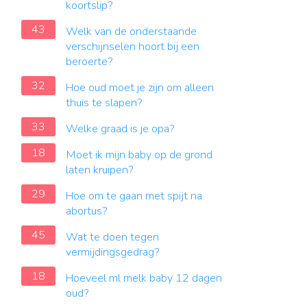
koortslip?
43
Welk van de onderstaande
verschijnselen hoort bij een
beroerte?
32
Hoe oud moet je zijn om alleen
thuis te slapen?
33
Welke graad is je opa?
18
Moet ik mijn baby op de grond
laten kruipen?
29
Hoe om te gaan met spijt na
abortus?
45
Wat te doen tegen
vermijdingsgedrag?
18
Hoeveel ml melk baby 12 dagen
oud?