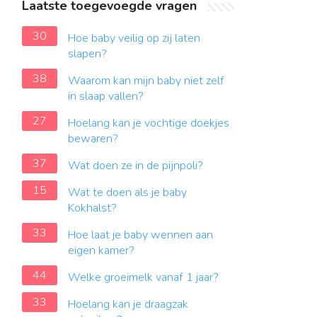
Laatste toegevoegde vragen
30
Hoe baby veilig op zij laten
slapen?
38
Waarom kan mijn baby niet zelf
in slaap vallen?
27
Hoelang kan je vochtige doekjes
bewaren?
37
Wat doen ze in de pijnpoli?
15
Wat te doen als je baby
Kokhalst?
33
Hoe laat je baby wennen aan
eigen kamer?
44
Welke groeimelk vanaf 1 jaar?
33
Hoelang kan je draagzak