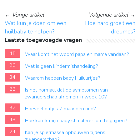
←
Vorige artikel
Volgende artikel
→
Wat kun je doen om een
Hoe hard groeit een
huilbaby te helpen?
dreumes?
Laatste toegevoegde vragen
45
Waar komt het woord papa en mama vandaan?
20
Wat is geen kindermishandeling?
34
Waarom hebben baby Huiluurtjes?
22
Is het normaal dat de symptomen van
zwangerschap afnemen in week 10?
37
Hoeveel dutjes 7 maanden oud?
43
Hoe kan ik mijn baby stimuleren om te grijpen?
24
Kan je spiermassa opbouwen tijdens
zwangerschap?