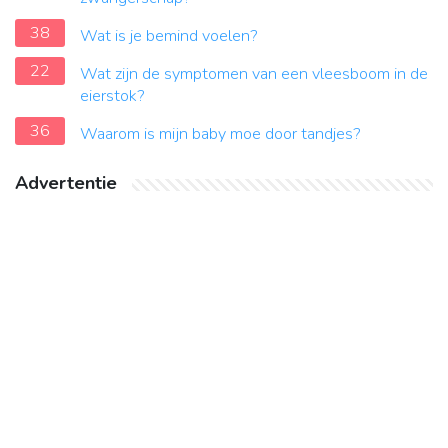
38
Wat is je bemind voelen?
22
Wat zijn de symptomen van een vleesboom in de
eierstok?
36
Waarom is mijn baby moe door tandjes?
Advertentie