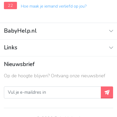
22
Hoe maak je iemand verliefd op jou?
BabyHelp.nl
Home
Links
Vraag & Antwoord
Adverteren
Nieuwsbrief
Contact
Op de hoogte blijven? Ontvang onze nieuwsbrief
Over ons
Privacy beleid