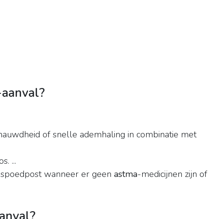
-aanval?
enauwdheid of snelle ademhaling in combinatie met
. ...
f spoedpost wanneer er geen
astma
-medicijnen zijn of
anval?