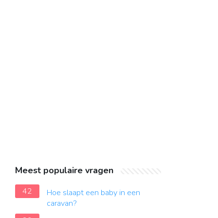
Meest populaire vragen
42
Hoe slaapt een baby in een
caravan?