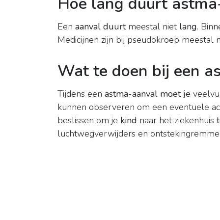
Hoe lang duurt astma
Een
aanval duurt
meestal niet
lang
. Bin
Medicijnen zijn bij pseudokroep meestal n
Wat te doen bij een a
Tijdens een
astma
-
aanval moet je
veelvul
kunnen observeren om een eventuele ach
beslissen om je
kind
naar het ziekenhuis
luchtwegverwijders en ontstekingremmer