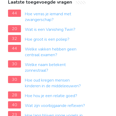
Laatste toegevoegde vragen
44
Hoe verras je iemand met
zwangerschap?
20
Wat is een Vanishing Twin?
32
Hoe groot is een poliep?
44
Welke vakken hebben geen
centraal examen?
30
Welke naam betekent
zonnestraal?
30
Hoe oud kregen mensen
kinderen in de middeleeuwen?
28
Hoe hou je een relatie goed?
40
Wat zijn voorbijgaande reflexen?
23
Hoe lang blijven jonge vogels in