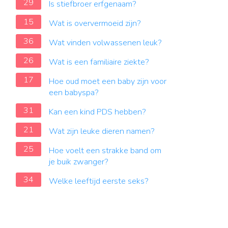
29
Is stiefbroer erfgenaam?
15
Wat is oververmoeid zijn?
36
Wat vinden volwassenen leuk?
26
Wat is een familiaire ziekte?
17
Hoe oud moet een baby zijn voor
een babyspa?
31
Kan een kind PDS hebben?
21
Wat zijn leuke dieren namen?
25
Hoe voelt een strakke band om
je buik zwanger?
34
Welke leeftijd eerste seks?