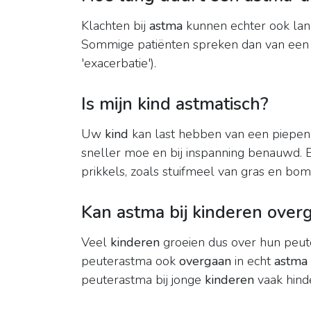
Klachten bij
astma
kunnen echter ook la
Sommige patiënten spreken dan van een 
'exacerbatie').
Is mijn kind astmatisch?
Uw
kind
kan last hebben van een piepe
sneller moe en bij inspanning benauwd.
prikkels, zoals stuifmeel van gras en bome
Kan astma bij kinderen over
Veel
kinderen
groeien dus over hun peute
peuterastma ook
overgaan
in echt
astma
peuterastma bij jonge
kinderen
vaak hinde