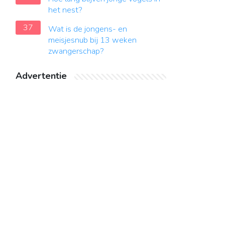
het nest?
37
Wat is de jongens- en
meisjesnub bij 13 weken
zwangerschap?
Advertentie