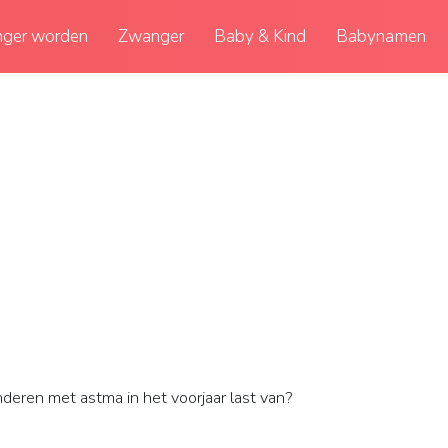
ger worden
Zwanger
Baby & Kind
Babynamen
eren met astma in het voorjaar last van?