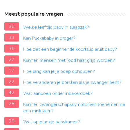
Meest populaire vragen
36
Welke leeftijd baby in slaapzak?
33
Kan Puckababy in droger?
35
Hoe ziet een beginnende koortslip eruit baby?
27
Kunnen mensen met rood haar grijs worden?
17
Hoe lang kan je je poep ophouden?
22
Hoe veranderen je borsten als je zwanger bent?
42
Wat aandoen onder inbakerdoek?
28
Kunnen zwangerschapssymptomen toenemen na
een miskraam?
28
Wat op plankje babykamer?