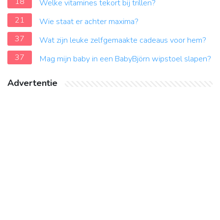
18
Welke vitamines tekort bij trillen?
21
Wie staat er achter maxima?
37
Wat zijn leuke zelfgemaakte cadeaus voor hem?
37
Mag mijn baby in een BabyBjörn wipstoel slapen?
Advertentie