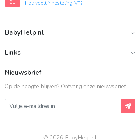
21
Hoe voelt innesteling IVF?
BabyHelp.nl
Home
Links
Vraag & Antwoord
Adverteren
Nieuwsbrief
Contact
Op de hoogte blijven? Ontvang onze nieuwsbrief
Over ons
Privacy beleid
© 2026 BabyHelp.nl