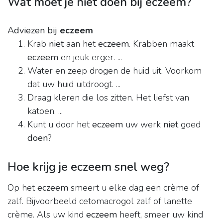
Wat moet je niet doen bij eczeem?
Adviezen bij
eczeem
Krab
niet
aan het
eczeem
. Krabben maakt
eczeem
en jeuk erger. ...
Water en zeep drogen de huid uit. Voorkom
dat uw huid uitdroogt. ...
Draag kleren die los zitten. Het liefst van
katoen. ...
Kunt u door het
eczeem
uw werk
niet
goed
doen
?
Hoe krijg je eczeem snel weg?
Op het
eczeem
smeert u elke dag een crème of
zalf. Bijvoorbeeld cetomacrogol zalf of lanette
crème. Als uw kind
eczeem
heeft, smeer uw kind