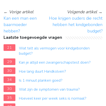
←
Vorige artikel
Volgende artikel
→
Kan een man een
Hoe krijgen ouders die recht
baarmoeder
hebben het kindgebonden
hebben?
budget?
Laatste toegevoegde vragen
21
Wat telt als vermogen voor kindgebonden
budget?
29
Kan je altijd een zwangerschapstest doen?
30
Hoe lang duurt Handkolven?
34
Is 1 minuut planken goed?
30
Wat zijn de symptomen van trauma?
35
Hoeveel keer per week seks is normaal?