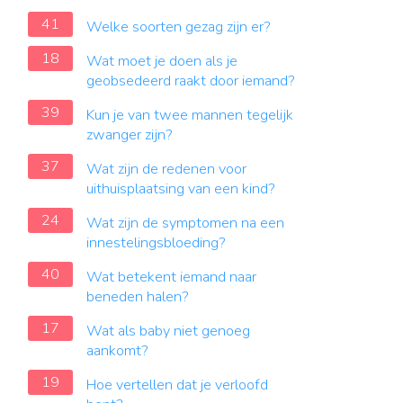
41
Welke soorten gezag zijn er?
18
Wat moet je doen als je
geobsedeerd raakt door iemand?
39
Kun je van twee mannen tegelijk
zwanger zijn?
37
Wat zijn de redenen voor
uithuisplaatsing van een kind?
24
Wat zijn de symptomen na een
innestelingsbloeding?
40
Wat betekent iemand naar
beneden halen?
17
Wat als baby niet genoeg
aankomt?
19
Hoe vertellen dat je verloofd