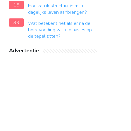
16
Hoe kan ik structuur in mijn
dagelijks leven aanbrengen?
39
Wat betekent het als er na de
borstvoeding witte blaasjes op
de tepel zitten?
Advertentie