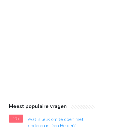
Meest populaire vragen
25
Wat is leuk om te doen met
kinderen in Den Helder?