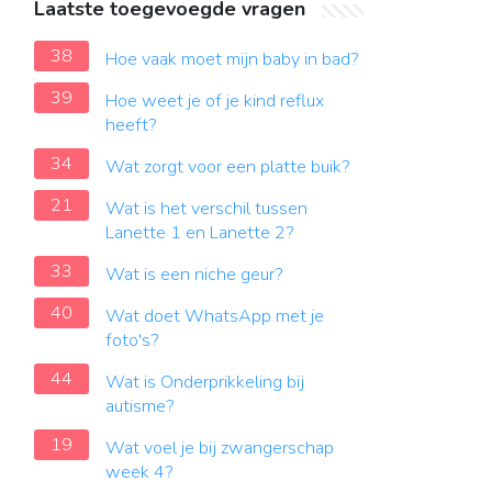
Laatste toegevoegde vragen
38
Hoe vaak moet mijn baby in bad?
39
Hoe weet je of je kind reflux
heeft?
34
Wat zorgt voor een platte buik?
21
Wat is het verschil tussen
Lanette 1 en Lanette 2?
33
Wat is een niche geur?
40
Wat doet WhatsApp met je
foto's?
44
Wat is Onderprikkeling bij
autisme?
19
Wat voel je bij zwangerschap
week 4?