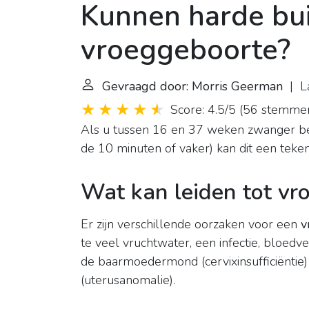
Kunnen harde bui
vroeggeboorte?
Gevraagd door: Morris Geerman
| La
Score: 4.5/5
(
56 stemme
Als u tussen 16 en 37 weken zwanger be
de 10 minuten of vaker) kan dit een teke
Wat kan leiden tot vr
Er zijn verschillende oorzaken voor een
v
te veel vruchtwater, een infectie, bloedv
de baarmoedermond (cervixinsufficiëntie
(uterusanomalie).