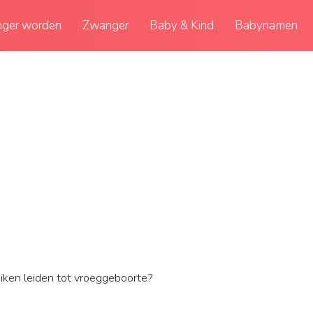
ger worden
Zwanger
Baby & Kind
Babynamen
ken leiden tot vroeggeboorte?