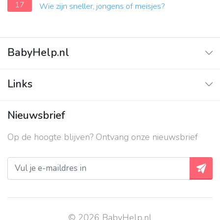
17
Wie zijn sneller, jongens of meisjes?
BabyHelp.nl
Home
Links
Vraag & Antwoord
Adverteren
Nieuwsbrief
Contact
Op de hoogte blijven? Ontvang onze nieuwsbrief
Over ons
Privacy beleid
© 2026 BabyHelp.nl