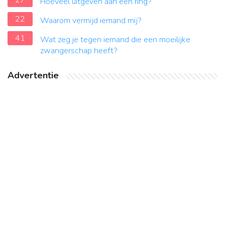
27
Hoeveel uitgeven aan een ring?
22
Waarom vermijd iemand mij?
41
Wat zeg je tegen iemand die een moeilijke
zwangerschap heeft?
Advertentie