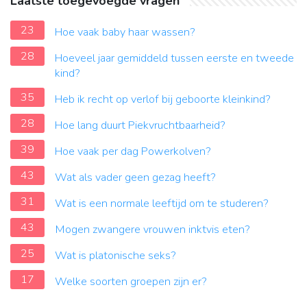
Laatste toegevoegde vragen
23
Hoe vaak baby haar wassen?
28
Hoeveel jaar gemiddeld tussen eerste en tweede
kind?
35
Heb ik recht op verlof bij geboorte kleinkind?
28
Hoe lang duurt Piekvruchtbaarheid?
39
Hoe vaak per dag Powerkolven?
43
Wat als vader geen gezag heeft?
31
Wat is een normale leeftijd om te studeren?
43
Mogen zwangere vrouwen inktvis eten?
25
Wat is platonische seks?
17
Welke soorten groepen zijn er?