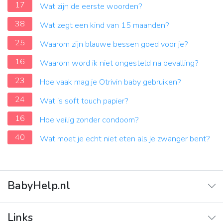
17
Wat zijn de eerste woorden?
38
Wat zegt een kind van 15 maanden?
25
Waarom zijn blauwe bessen goed voor je?
16
Waarom word ik niet ongesteld na bevalling?
23
Hoe vaak mag je Otrivin baby gebruiken?
24
Wat is soft touch papier?
16
Hoe veilig zonder condoom?
40
Wat moet je echt niet eten als je zwanger bent?
BabyHelp.nl
Home
Links
Vraag & Antwoord