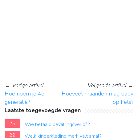
←
Vorige artikel
Volgende artikel
→
Hoe noem je 4e
Hoeveel maanden mag baby
generatie?
op fiets?
Laatste toegevoegde vragen
25
Wie betaald bevallingsverlof?
29
Welk kinderkleding merk valt smal?