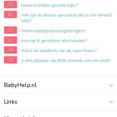
32
Hoeveel blokjes groente baby?
42
Wat zijn de intense gevoelens die je voor iemand
hebt?
25
Kunnen pleegoudervoogdij krijgen?
22
Hoe kan ik gevoelens uitschakelen?
26
Wat is de betekenis van de naam Kyano?
15
Is een saturatie van 90% normaal voor een kind?
BabyHelp.nl
Home
Links
Vraag & Antwoord
Adverteren