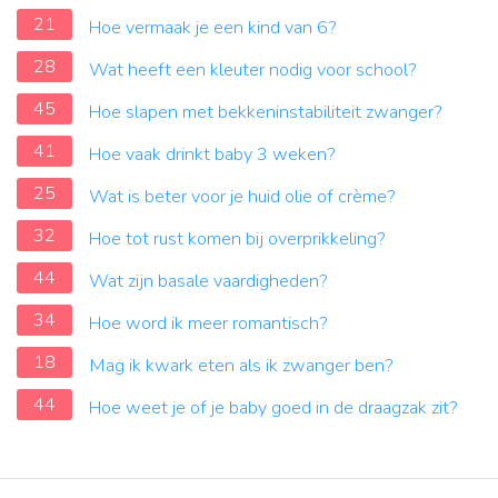
21
Hoe vermaak je een kind van 6?
28
Wat heeft een kleuter nodig voor school?
45
Hoe slapen met bekkeninstabiliteit zwanger?
41
Hoe vaak drinkt baby 3 weken?
25
Wat is beter voor je huid olie of crème?
32
Hoe tot rust komen bij overprikkeling?
44
Wat zijn basale vaardigheden?
34
Hoe word ik meer romantisch?
18
Mag ik kwark eten als ik zwanger ben?
44
Hoe weet je of je baby goed in de draagzak zit?