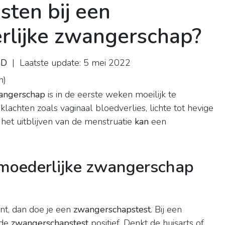
sten bij een
rlijke zwangerschap?
hD
| Laatste update: 5 mei 2022
n
)
angerschap
is in de eerste weken moeilijk te
lachten zoals vaginaal bloedverlies, lichte tot hevige
s het uitblijven van de menstruatie
kan
een
rmoederlijke zwangerschap
t, dan doe je een
zwangerschapstest
. Bij een
 de
zwangerschapstest
positief. Denkt de huisarts of