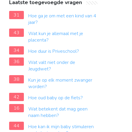
Laatste toegevoegde vragen
31
Hoe ga je om met een kind van 4
jaar?
43
Wat kun je allemaal met je
placenta?
34
Hoe duur is Priveschool?
36
Wat valt niet onder de
Jeugdwet?
38
Kun je op elk moment zwanger
worden?
42
Hoe oud baby op de fiets?
16
Wat betekent dat mag geen
naam hebben?
44
Hoe kan ik mijn baby stimuleren