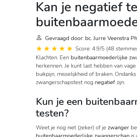
Kan je negatief te
buitenbaarmoede
Gevraagd door: bc. Jurre Veenstra P
Score: 4.9/5
(
48 stemme
Klachten. Een
buitenbaarmoederlijke zw
herkennen. Je kunt last hebben van vage k
buikpijn, misselijkheid of braken. Ondank
zwangerschapstest nog
negatief
zijn.
Kun je een buitenbaa
testen?
Weet je nog niet (zeker) of je
zwanger
ben
buitenbaarmoederlijke zwangerschap
is