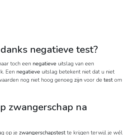
ndanks negatieve test?
aar toch een
negatieve
uitslag van een
ijk. Een
negatieve
uitslag betekent niet dat u niet
-waarden nog niet hoog genoeg
zijn
voor de
test
om
 op zwangerschap na
ag op je
zwangerschapstest
te krijgen terwijl je wél