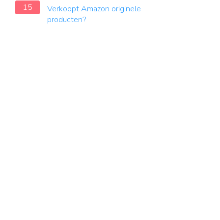
15
Verkoopt Amazon originele
producten?