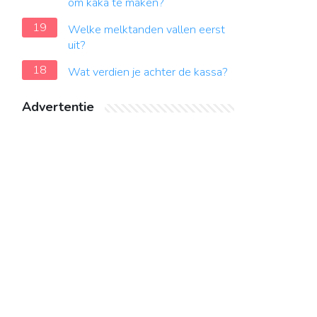
om kaka te maken?
19
Welke melktanden vallen eerst
uit?
18
Wat verdien je achter de kassa?
Advertentie