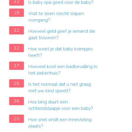
32
Is baby spa goed voor de baby?
18
Wat te doen slecht slapen
overgang?
32
Hoeveel geld geef je iemand die
gaat trouwen?
32
Hoe weet je dat baby krampjes
heeft?
37
Hoeveel kost een badbevalling in
het ziekenhuis?
26
Is het normaal dat u niet graag
met uw kind speelt?
36
Hoe lang duurt een
ochtendslaapje voor een baby?
20
Hoe snel vindt een innesteling
plaats?