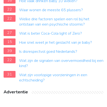
16
Hoe vaak drinken baby 10 weken?
22
Waar wonen de meeste 65 plussers?
22
Welke drie factoren spelen een rol bij het
ontstaan van een psychische stoornis?
27
Wat is beter Coca-Cola light of Zero?
15
Hoe snel weet je het geslacht van je baby?
39
Is disrespectvol goed Nederlands?
22
Wat zijn de signalen van oververmoeidheid bij een
kind?
31
Wat zijn voorlopige voorzieningen in een
echtscheiding?
Advertentie