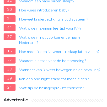
32
Waarom een baby buiten slaapt?
20
Hoe vlees introduceren baby?
24
Hoeveel kindergeld krijg je oud systeem?
41
Wat is de maximum leeftijd voor IVF?
37
Wat is de minst voorkomende naam in
Nederland?
16
Hoe moet ik een Newborn in slaap laten vallen?
27
Waarom plassen voor de borstvoeding?
33
Wanneer kan ik weer bewegen na de bevalling?
39
Kan een one night stand tot meer leiden?
24
Wat zijn de basisgesprekstechnieken?
Advertentie