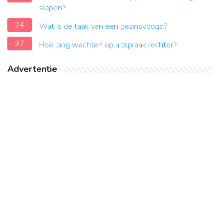
slapen?
24
Wat is de taak van een gezinsvoogd?
37
Hoe lang wachten op uitspraak rechter?
Advertentie