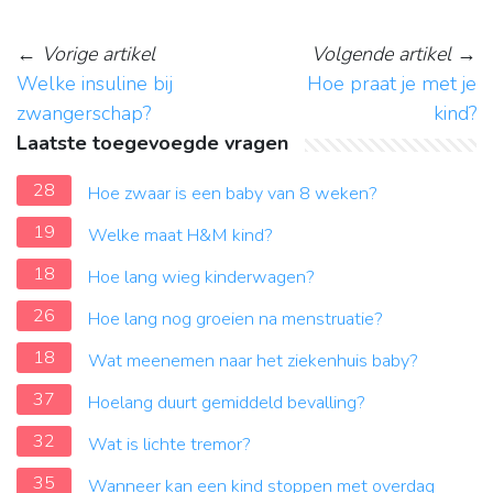
←
Vorige artikel
Volgende artikel
→
Welke insuline bij
Hoe praat je met je
zwangerschap?
kind?
Laatste toegevoegde vragen
28
Hoe zwaar is een baby van 8 weken?
19
Welke maat H&M kind?
18
Hoe lang wieg kinderwagen?
26
Hoe lang nog groeien na menstruatie?
18
Wat meenemen naar het ziekenhuis baby?
37
Hoelang duurt gemiddeld bevalling?
32
Wat is lichte tremor?
35
Wanneer kan een kind stoppen met overdag