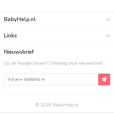
BabyHelp.nl
Home
Links
Vraag & Antwoord
Adverteren
Nieuwsbrief
Contact
Op de hoogte blijven? Ontvang onze nieuwsbrief
Over ons
Privacy beleid
© 2026 BabyHelp.nl