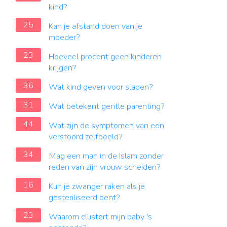
kind?
25
Kan je afstand doen van je
moeder?
23
Hoeveel procent geen kinderen
krijgen?
36
Wat kind geven voor slapen?
31
Wat betekent gentle parenting?
44
Wat zijn de symptomen van een
verstoord zelfbeeld?
34
Mag een man in de Islam zonder
reden van zijn vrouw scheiden?
16
Kun je zwanger raken als je
gesteriliseerd bent?
23
Waarom clustert mijn baby 's