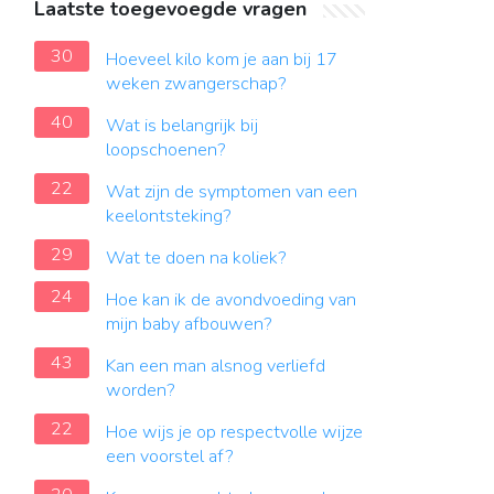
Laatste toegevoegde vragen
30
Hoeveel kilo kom je aan bij 17
weken zwangerschap?
40
Wat is belangrijk bij
loopschoenen?
22
Wat zijn de symptomen van een
keelontsteking?
29
Wat te doen na koliek?
24
Hoe kan ik de avondvoeding van
mijn baby afbouwen?
43
Kan een man alsnog verliefd
worden?
22
Hoe wijs je op respectvolle wijze
een voorstel af?