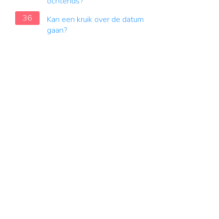
ochtends?
36
Kan een kruik over de datum
gaan?