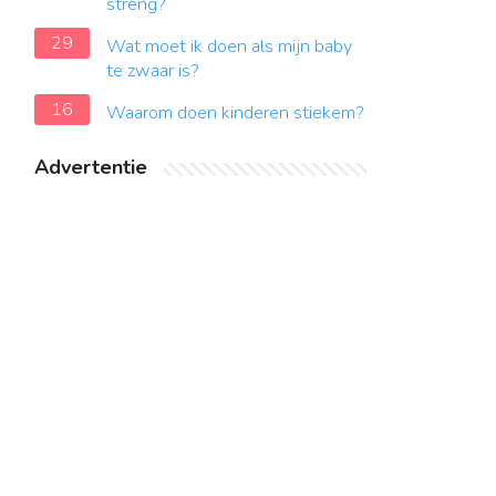
streng?
29
Wat moet ik doen als mijn baby
te zwaar is?
16
Waarom doen kinderen stiekem?
Advertentie