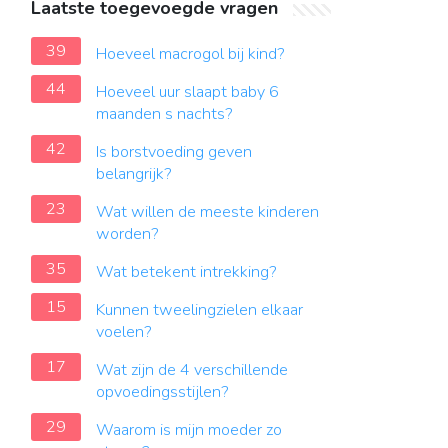
Laatste toegevoegde vragen
39
Hoeveel macrogol bij kind?
44
Hoeveel uur slaapt baby 6
maanden s nachts?
42
Is borstvoeding geven
belangrijk?
23
Wat willen de meeste kinderen
worden?
35
Wat betekent intrekking?
15
Kunnen tweelingzielen elkaar
voelen?
17
Wat zijn de 4 verschillende
opvoedingsstijlen?
29
Waarom is mijn moeder zo