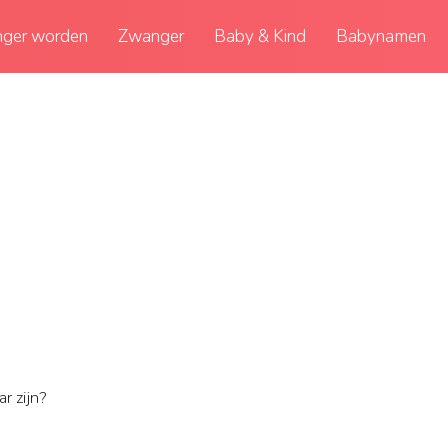
ger worden
Zwanger
Baby & Kind
Babynamen
r zijn?