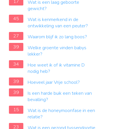
17
Wat is een laag geboorte
gewicht?
45
Wat is kenmerkend in de
ontwikkeling van een peuter?
27
Waarom blijf ik zo lang boos?
39
Welke groente vinden babys
lekker?
34
Hoe weet ik of ik vitamine D
nodig heb?
39
Hoeveel jaar Vrije school?
39
Is een harde buik een teken van
bevalling?
15
Wat is de honeymoonfase in een
relatie?
23
Wat is een gezond tussendoortje