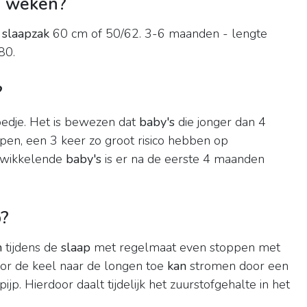
8 weken?
 slaapzak
60 cm of 50/62. 3-6 maanden - lengte
80.
?
n bedje. Het is bewezen dat
baby's
die jonger dan 4
pen, een 3 keer zo groot risico hebben op
ntwikkelende
baby's
is er na de eerste 4 maanden
p?
n
tijdens de
slaap
met regelmaat even stoppen met
or de keel naar de longen toe
kan
stromen door een
tpijp. Hierdoor daalt tijdelijk het zuurstofgehalte in het