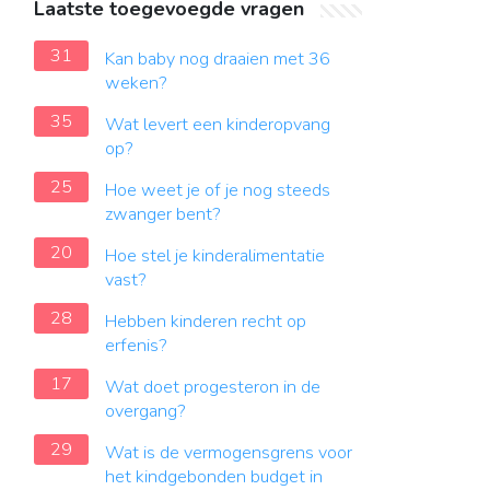
Laatste toegevoegde vragen
31
Kan baby nog draaien met 36
weken?
35
Wat levert een kinderopvang
op?
25
Hoe weet je of je nog steeds
zwanger bent?
20
Hoe stel je kinderalimentatie
vast?
28
Hebben kinderen recht op
erfenis?
17
Wat doet progesteron in de
overgang?
29
Wat is de vermogensgrens voor
het kindgebonden budget in