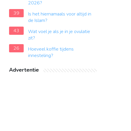
2026?
39
Is het hiernamaals voor altijd in
de Islam?
43
Wat voel je als je in je ovulatie
zit?
26
Hoeveel koffie tijdens
innesteling?
Advertentie