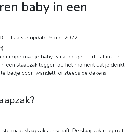
ren baby in een
hD
| Laatste update: 5 mei 2022
n
)
n principe
mag
je
baby
vanaf de geboorte al in een
 in een
slaapzak
leggen op het moment dat je denkt
 hele bedje door 'wandelt' of steeds de dekens
laapzak?
juiste maat
slaapzak
aanschaft. De
slaapzak
mag niet