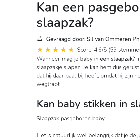
Kan een pasgebo
slaapzak?
Gevraagd door: Sil van Ommeren P
Score: 4.6/5
(
59 stemme
Wanneer
mag
je
baby in een slaapzak
? I
slaapzakje slapen. Je
kan
hem dus gerust
dat hij daar baat bij heeft, omdat hij zijn
wegtrapt.
Kan baby stikken in s
Slaapzak
pasgeboren
baby
Het is natuurlijk wel belangrijk dat je de 