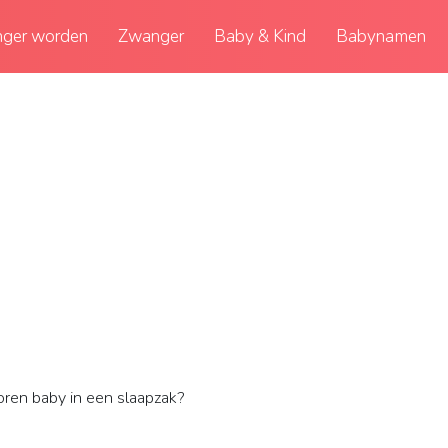
ger worden
Zwanger
Baby & Kind
Babynamen
ren baby in een slaapzak?