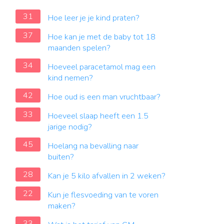
31
Hoe leer je je kind praten?
37
Hoe kan je met de baby tot 18
maanden spelen?
34
Hoeveel paracetamol mag een
kind nemen?
42
Hoe oud is een man vruchtbaar?
33
Hoeveel slaap heeft een 1.5
jarige nodig?
45
Hoelang na bevalling naar
buiten?
28
Kan je 5 kilo afvallen in 2 weken?
22
Kun je flesvoeding van te voren
maken?
33