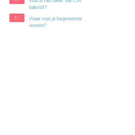
Wat is het tarief van CM
babysit?
31
Waar voel je beginnende
weeën?