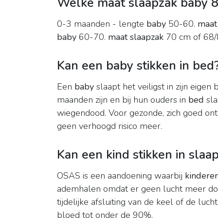
Welke maat slaapzak baby 
0-3 maanden - lengte
baby
50-60.
maat
baby
60-70.
maat slaapzak
70 cm of 68/
Kan een baby stikken in bed
Een
baby
slaapt het veiligst in zijn eige
maanden zijn en bij hun ouders in
bed
sla
wiegendood. Voor gezonde, zich goed o
geen verhoogd risico meer.
Kan een kind stikken in slaa
OSAS is een aandoening waarbij
kindere
ademhalen omdat er geen lucht meer do
tijdelijke afsluiting van de keel of de luch
bloed tot onder de 90%.