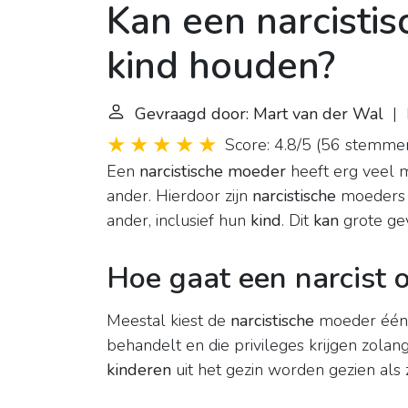
Kan een narcisti
kind houden?
Gevraagd door: Mart van der Wal
| L
Score: 4.8/5
(
56 stemme
Een
narcistische moeder
heeft erg veel m
ander. Hierdoor zijn
narcistische
moeders n
ander, inclusief hun
kind
. Dit
kan
grote ge
Hoe gaat een narcist 
Meestal kiest de
narcistische
moeder één of
behandelt en die privileges krijgen zola
kinderen
uit het gezin worden gezien als