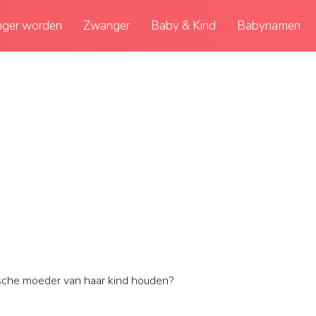
ger worden
Zwanger
Baby & Kind
Babynamen
sche moeder van haar kind houden?