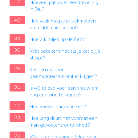
17
Hoeveel pijn doet een bevalling
in Del?
40
Hoe vaak mag je je ziekmelden
op middelbare school?
39
Hoe 2 kindjes op de fiets?
30
Wat betekent het als je kat bij je
slaapt?
28
Kunnen mannen
baarmoederhalskanker krijgen?
31
Is 40 te oud voor een vrouw om
nog een kind te krijgen?
44
Hoe voelen harde buiken?
23
Hoe lang duurt het voordat een
man gevoelens ontwikkelt?
24
Wat is een grappige tekst voor