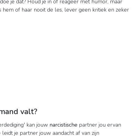
doe je dat? Houd je in of reageer met humor, maar
es hem of haar nooit de les, lever geen kritiek en zeker
 mand valt?
erdediging' kan jouw
narcistische
partner jou ervan
eidt je partner jouw aandacht af van zijn