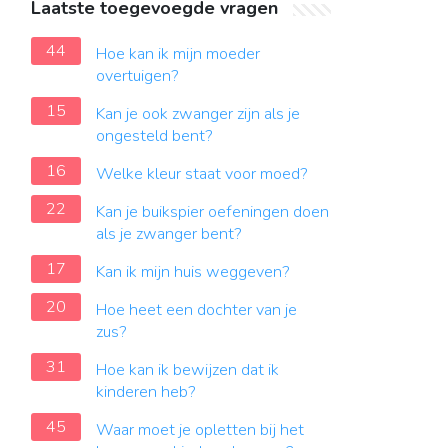
Laatste toegevoegde vragen
44
Hoe kan ik mijn moeder
overtuigen?
15
Kan je ook zwanger zijn als je
ongesteld bent?
16
Welke kleur staat voor moed?
22
Kan je buikspier oefeningen doen
als je zwanger bent?
17
Kan ik mijn huis weggeven?
20
Hoe heet een dochter van je
zus?
31
Hoe kan ik bewijzen dat ik
kinderen heb?
45
Waar moet je opletten bij het