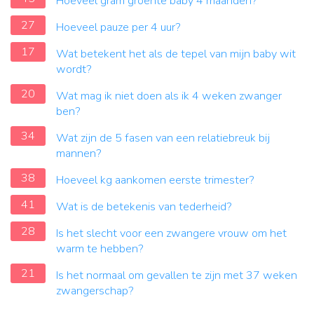
Hoeveel gram groente baby 4 maanden?
27
Hoeveel pauze per 4 uur?
17
Wat betekent het als de tepel van mijn baby wit
wordt?
20
Wat mag ik niet doen als ik 4 weken zwanger
ben?
34
Wat zijn de 5 fasen van een relatiebreuk bij
mannen?
38
Hoeveel kg aankomen eerste trimester?
41
Wat is de betekenis van tederheid?
28
Is het slecht voor een zwangere vrouw om het
warm te hebben?
21
Is het normaal om gevallen te zijn met 37 weken
zwangerschap?