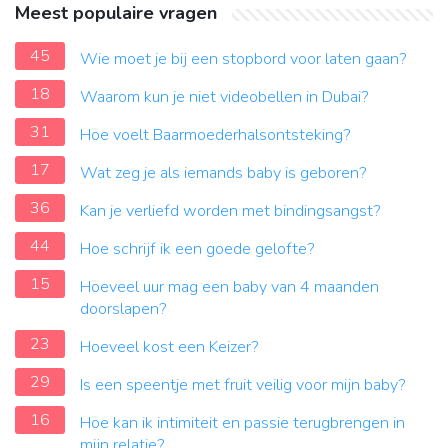
Meest populaire vragen
45
Wie moet je bij een stopbord voor laten gaan?
18
Waarom kun je niet videobellen in Dubai?
31
Hoe voelt Baarmoederhalsontsteking?
17
Wat zeg je als iemands baby is geboren?
36
Kan je verliefd worden met bindingsangst?
44
Hoe schrijf ik een goede gelofte?
15
Hoeveel uur mag een baby van 4 maanden
doorslapen?
23
Hoeveel kost een Keizer?
29
Is een speentje met fruit veilig voor mijn baby?
16
Hoe kan ik intimiteit en passie terugbrengen in
mijn relatie?