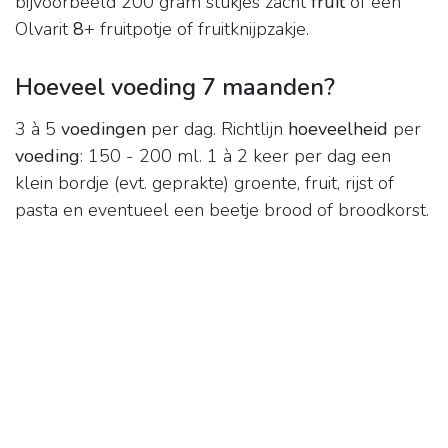
bijvoorbeeld 200 gram stukjes zacht
fruit
of een
Olvarit
8
+ fruitpotje of fruitknijpzakje.
Hoeveel voeding 7 maanden?
3 à 5
voedingen
per dag. Richtlijn
hoeveelheid
per
voeding
: 150 - 200 ml. 1 à 2 keer per dag een
klein bordje (evt. geprakte) groente, fruit, rijst of
pasta en eventueel een beetje brood of broodkorst.