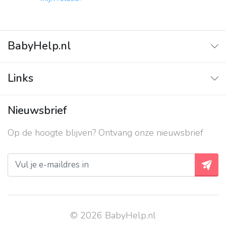
BabyHelp.nl
Home
Links
Vraag & Antwoord
Adverteren
Nieuwsbrief
Contact
Op de hoogte blijven? Ontvang onze nieuwsbrief
Over ons
Privacy beleid
© 2026 BabyHelp.nl