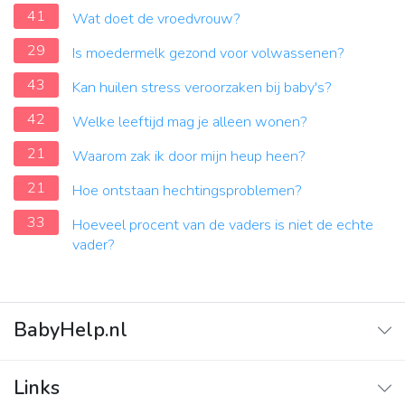
41
Wat doet de vroedvrouw?
29
Is moedermelk gezond voor volwassenen?
43
Kan huilen stress veroorzaken bij baby's?
42
Welke leeftijd mag je alleen wonen?
21
Waarom zak ik door mijn heup heen?
21
Hoe ontstaan hechtingsproblemen?
33
Hoeveel procent van de vaders is niet de echte
vader?
BabyHelp.nl
Home
Links
Vraag & Antwoord