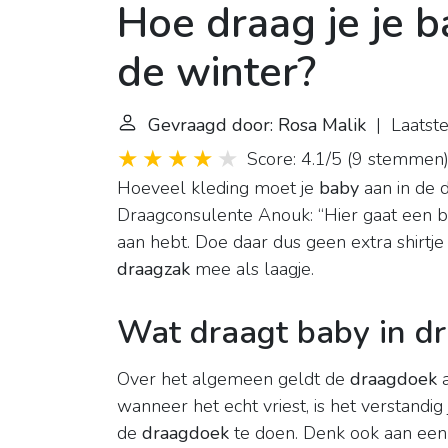
Hoe draag je je b
de winter?
Gevraagd door: Rosa Malik
| Laatste
Score: 4.1/5
(
9 stemmen
Hoeveel kleding moet je
baby
aan in de d
Draagconsulente Anouk: “Hier gaat een bela
aan hebt. Doe daar dus geen extra shirtj
draagzak
mee als laagje.
Wat draagt baby in d
Over het algemeen geldt de
draagdoek
a
wanneer het echt vriest, is het verstandig 
de
draagdoek
te doen. Denk ook aan een 