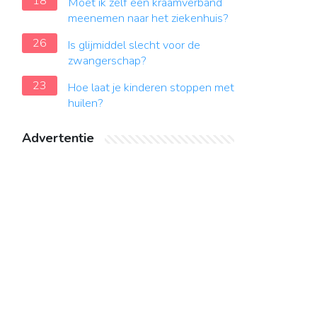
18
Moet ik zelf een kraamverband
meenemen naar het ziekenhuis?
26
Is glijmiddel slecht voor de
zwangerschap?
23
Hoe laat je kinderen stoppen met
huilen?
Advertentie