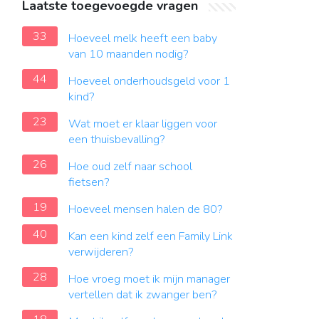
Laatste toegevoegde vragen
33
Hoeveel melk heeft een baby
van 10 maanden nodig?
44
Hoeveel onderhoudsgeld voor 1
kind?
23
Wat moet er klaar liggen voor
een thuisbevalling?
26
Hoe oud zelf naar school
fietsen?
19
Hoeveel mensen halen de 80?
40
Kan een kind zelf een Family Link
verwijderen?
28
Hoe vroeg moet ik mijn manager
vertellen dat ik zwanger ben?