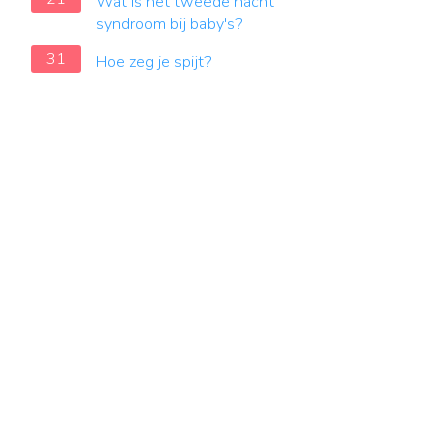
Wat is het tweede nacht
syndroom bij baby's?
31
Hoe zeg je spijt?