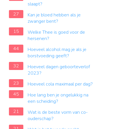
slaapt?
27
Kan je bloed hebben als je
zwanger bent?
15
Welke Thee is goed voor de
hersenen?
44
Hoeveel alcohol mag je als je
borstvoeding geeft?
32
Hoeveel dagen geboorteverlof
2023?
23
Hoeveel cola maximaal per dag?
45
Hoe lang ben je ongelukkig na
een scheiding?
21
Wat is de beste vorm van co-
ouderschap?
21