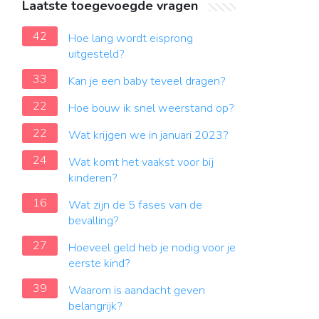
Laatste toegevoegde vragen
42
Hoe lang wordt eisprong
uitgesteld?
33
Kan je een baby teveel dragen?
22
Hoe bouw ik snel weerstand op?
22
Wat krijgen we in januari 2023?
24
Wat komt het vaakst voor bij
kinderen?
16
Wat zijn de 5 fases van de
bevalling?
27
Hoeveel geld heb je nodig voor je
eerste kind?
39
Waarom is aandacht geven
belangrijk?