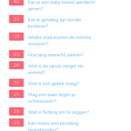
40
Kan je een baby teveel aandacht
geven?
33
Kan ik gelukkig zijn zonder
kinderen?
19
Welke stad wonen de meeste
vrouwen?
35
Hoe lang mama fit slikken?
26
Wat is de rijkste zanger ter
wereld?
36
Wat is een gekke vraag?
25
Mag een baas tegen je
schreeuwen?
25
Wat is flirterig om te zeggen?
15
Kan stress een bevalling
tegenhouden?