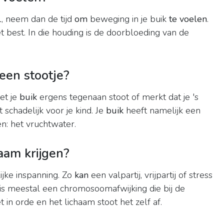
 neem dan de tijd
om
beweging in je buik
te voelen
.
t best. In die houding is de doorbloeding van de
een stootje?
et je
buik
ergens tegenaan stoot of merkt dat je 's
t schadelijk voor je kind. Je
buik
heeft namelijk een
n: het vruchtwater.
aam krijgen?
ijke inspanning. Zo
kan
een valpartij, vrijpartij of stress
 is meestal een chromosoomafwijking die bij de
et in orde en het lichaam stoot het zelf af.