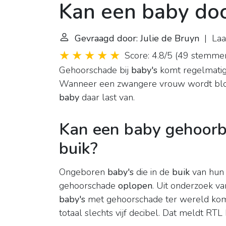
Kan een baby doo
Gevraagd door: Julie de Bruyn
| Laat
Score: 4.8/5
(
49 stemme
Gehoorschade bij
baby's
komt regelmatig 
Wanneer een zwangere vrouw wordt bloo
baby
daar last van.
Kan een baby gehoorb
buik?
Ongeboren
baby's
die in de
buik
van hun 
gehoorschade
oplopen
. Uit onderzoek van
baby's
met gehoorschade ter wereld kom
totaal slechts vijf decibel. Dat meldt RTL