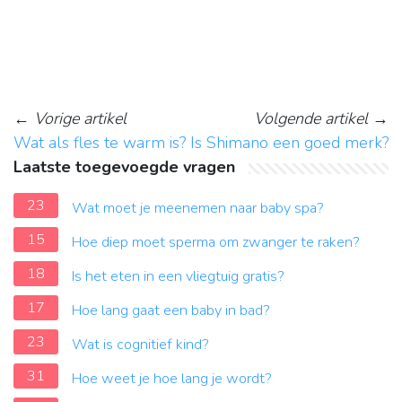
←
Vorige artikel
Volgende artikel
→
Wat als fles te warm is?
Is Shimano een goed merk?
Laatste toegevoegde vragen
23
Wat moet je meenemen naar baby spa?
15
Hoe diep moet sperma om zwanger te raken?
18
Is het eten in een vliegtuig gratis?
17
Hoe lang gaat een baby in bad?
23
Wat is cognitief kind?
31
Hoe weet je hoe lang je wordt?