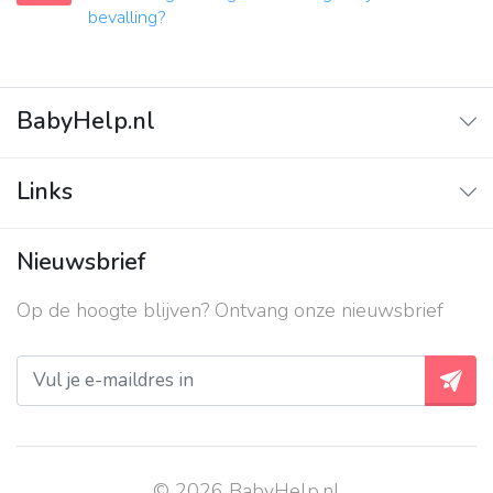
bevalling?
BabyHelp.nl
Home
Links
Vraag & Antwoord
Adverteren
Nieuwsbrief
Contact
Op de hoogte blijven? Ontvang onze nieuwsbrief
Over ons
Privacy beleid
© 2026 BabyHelp.nl