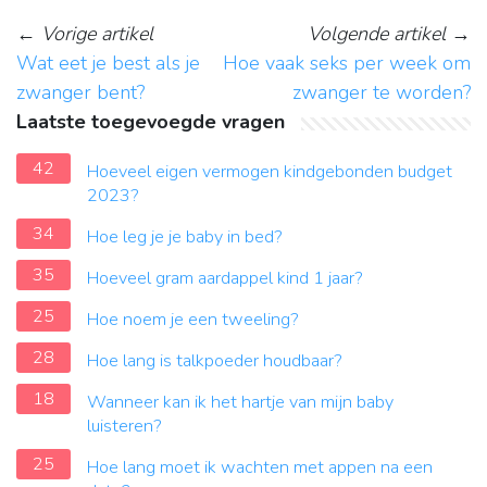
←
Vorige artikel
Volgende artikel
→
Wat eet je best als je
Hoe vaak seks per week om
zwanger bent?
zwanger te worden?
Laatste toegevoegde vragen
42
Hoeveel eigen vermogen kindgebonden budget
2023?
34
Hoe leg je je baby in bed?
35
Hoeveel gram aardappel kind 1 jaar?
25
Hoe noem je een tweeling?
28
Hoe lang is talkpoeder houdbaar?
18
Wanneer kan ik het hartje van mijn baby
luisteren?
25
Hoe lang moet ik wachten met appen na een