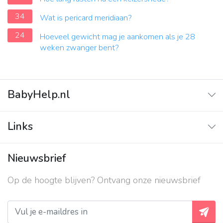
34
Wat is pericard meridiaan?
24
Hoeveel gewicht mag je aankomen als je 28
weken zwanger bent?
BabyHelp.nl
Home
Links
Vraag & Antwoord
Adverteren
Nieuwsbrief
Contact
Op de hoogte blijven? Ontvang onze nieuwsbrief
Over ons
Privacy beleid