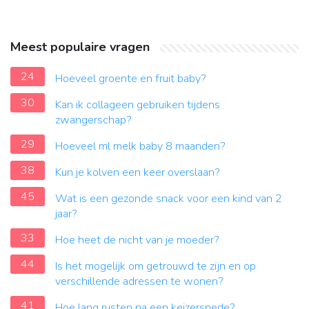
Meest populaire vragen
24
Hoeveel groente en fruit baby?
30
Kan ik collageen gebruiken tijdens
zwangerschap?
29
Hoeveel ml melk baby 8 maanden?
38
Kun je kolven een keer overslaan?
45
Wat is een gezonde snack voor een kind van 2
jaar?
33
Hoe heet de nicht van je moeder?
44
Is het mogelijk om getrouwd te zijn en op
verschillende adressen te wonen?
41
Hoe lang rusten na een keizersnede?