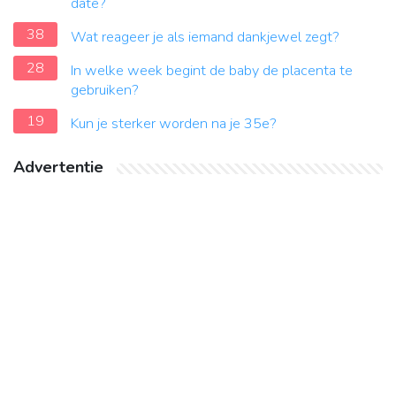
date?
38
Wat reageer je als iemand dankjewel zegt?
28
In welke week begint de baby de placenta te
gebruiken?
19
Kun je sterker worden na je 35e?
Advertentie