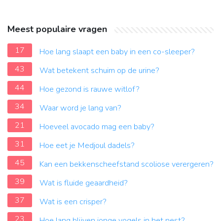
Meest populaire vragen
17
Hoe lang slaapt een baby in een co-sleeper?
43
Wat betekent schuim op de urine?
44
Hoe gezond is rauwe witlof?
34
Waar word je lang van?
21
Hoeveel avocado mag een baby?
31
Hoe eet je Medjoul dadels?
45
Kan een bekkenscheefstand scoliose verergeren?
39
Wat is fluide geaardheid?
37
Wat is een crisper?
23
Hoe lang blijven jonge vogels in het nest?