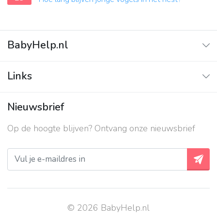
BabyHelp.nl
Home
Links
Vraag & Antwoord
Adverteren
Nieuwsbrief
Contact
Op de hoogte blijven? Ontvang onze nieuwsbrief
Over ons
Privacy beleid
© 2026 BabyHelp.nl