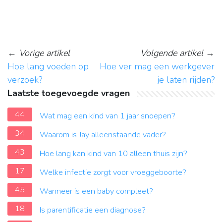
←
Vorige artikel
Volgende artikel
→
Hoe lang voeden op
Hoe ver mag een werkgever
verzoek?
je laten rijden?
Laatste toegevoegde vragen
44
Wat mag een kind van 1 jaar snoepen?
34
Waarom is Jay alleenstaande vader?
43
Hoe lang kan kind van 10 alleen thuis zijn?
17
Welke infectie zorgt voor vroeggeboorte?
45
Wanneer is een baby compleet?
18
Is parentificatie een diagnose?