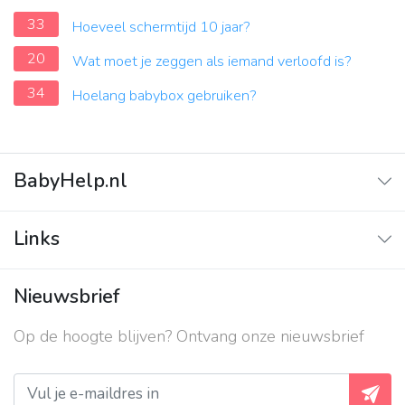
33
Hoeveel schermtijd 10 jaar?
20
Wat moet je zeggen als iemand verloofd is?
34
Hoelang babybox gebruiken?
BabyHelp.nl
Home
Links
Vraag & Antwoord
Adverteren
Nieuwsbrief
Contact
Op de hoogte blijven? Ontvang onze nieuwsbrief
Over ons
Privacy beleid