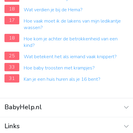
18
Wat verdien je bij de Hema?
17
Hoe vaak moet ik de lakens van mijn ledikantje
wassen?
18
Hoe kom je achter de betrokkenheid van een
kind?
25
Wat betekent het als iemand vaak knippert?
33
Hoe baby troosten met krampjes?
31
Kan je een huis huren als je 16 bent?
BabyHelp.nl
Home
Links
Vraag & Antwoord