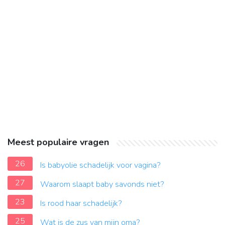
Meest populaire vragen
26
Is babyolie schadelijk voor vagina?
27
Waarom slaapt baby savonds niet?
23
Is rood haar schadelijk?
25
Wat is de zus van mijn oma?