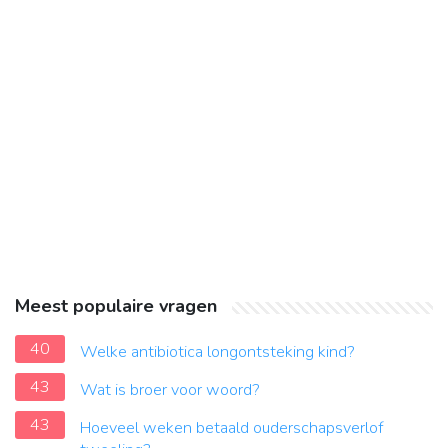
Meest populaire vragen
40
Welke antibiotica longontsteking kind?
43
Wat is broer voor woord?
43
Hoeveel weken betaald ouderschapsverlof