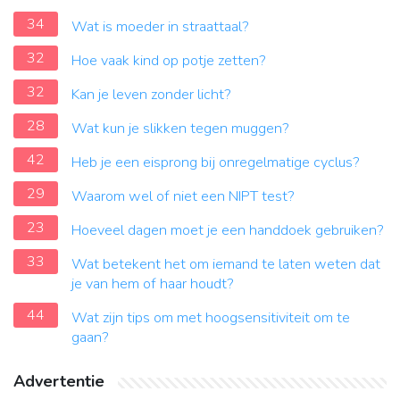
34
Wat is moeder in straattaal?
32
Hoe vaak kind op potje zetten?
32
Kan je leven zonder licht?
28
Wat kun je slikken tegen muggen?
42
Heb je een eisprong bij onregelmatige cyclus?
29
Waarom wel of niet een NIPT test?
23
Hoeveel dagen moet je een handdoek gebruiken?
33
Wat betekent het om iemand te laten weten dat
je van hem of haar houdt?
44
Wat zijn tips om met hoogsensitiviteit om te
gaan?
Advertentie