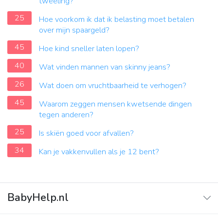
tweeling?
25
Hoe voorkom ik dat ik belasting moet betalen
over mijn spaargeld?
45
Hoe kind sneller laten lopen?
40
Wat vinden mannen van skinny jeans?
26
Wat doen om vruchtbaarheid te verhogen?
45
Waarom zeggen mensen kwetsende dingen
tegen anderen?
25
Is skiën goed voor afvallen?
34
Kan je vakkenvullen als je 12 bent?
BabyHelp.nl
Home