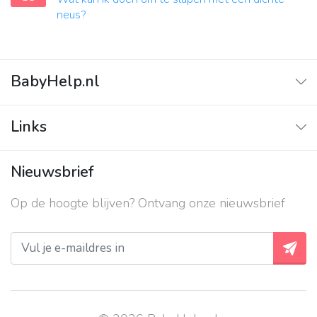
neus?
BabyHelp.nl
Home
Links
Vraag & Antwoord
Adverteren
Nieuwsbrief
Contact
Op de hoogte blijven? Ontvang onze nieuwsbrief
Over ons
Privacy beleid