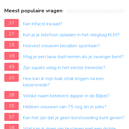
Meest populaire vragen
37
Kan Infacol kwaad?
27
Kun je je telefoon opladen in het vliegtuig KLM?
15
Hoeveel vrouwen bevallen spontaan?
19
Mag je een lauw bad nemen als je zwanger bent?
45
Zijn squats veilig in het eerste trimester?
20
Hoe kan ik mijn buik strak krijgen na een
keizersnede?
28
Welke naam betekent dapper in de Bijbel?
35
Hebben vrouwen van 75 nog zin in seks?
37
Kan het zijn dat je geen borstvoeding kunt geven?
18
Wat kan ik doen om te slapen met een dichte