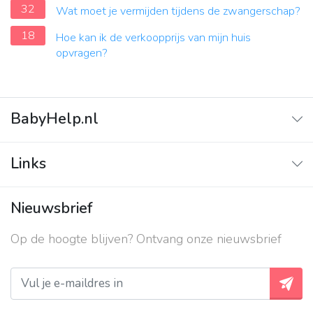
32
Wat moet je vermijden tijdens de zwangerschap?
18
Hoe kan ik de verkoopprijs van mijn huis
opvragen?
BabyHelp.nl
Home
Links
Vraag & Antwoord
Adverteren
Nieuwsbrief
Contact
Op de hoogte blijven? Ontvang onze nieuwsbrief
Over ons
Privacy beleid