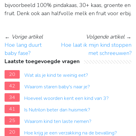
bijvoorbeeld 100% pindakaas, 30+ kaas, groente en
fruit. Denk ook aan halfvolle melk en fruit voor erbij.
←
Vorige artikel
Volgende artikel
→
Hoe lang duurt
Hoe laat ik mijn kind stoppen
baby fase?
met schreeuwen?
Laatste toegevoegde vragen
20
Wat als je kind te weinig eet?
42
Waarom staren baby's naar je?
34
Hoeveel woorden kent een kind van 3?
41
Is Nutrilon beter dan huismerk?
25
Waarom kind ten laste nemen?
20
Hoe krijg je een verzakking na de bevalling?