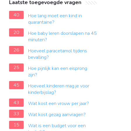
Laatste toegevoegde vragen
40
Hoe lang moet een kind in
quarantaine?
20
Hoe baby leren doorslapen na 45
minuten?
26
Hoeveel paracetamol tijdens
bevalling?
25
Hoe pijnlijk kan een eisprong
zijn?
45
Hoeveel kinderen mag je voor
kinderbijslag?
43
Wat kost een vrouw per jaar?
33
Wat kost gezag aanvragen?
15
Wat is een budget voor een