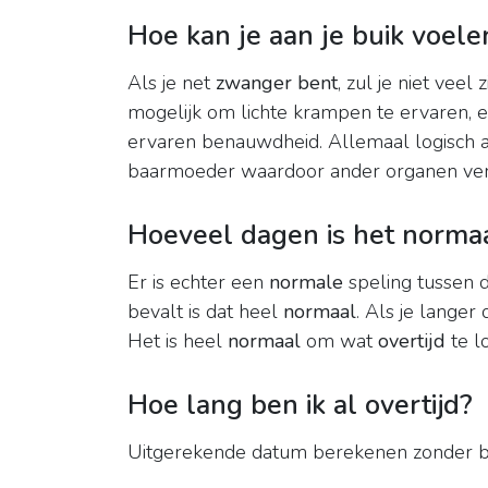
Hoe kan je aan je buik voele
Als je net
zwanger bent
, zul je niet veel 
mogelijk om lichte krampen te ervaren
ervaren benauwdheid. Allemaal logisch aa
baarmoeder waardoor ander organen ver
Hoeveel dagen is het normaal
Er is echter een
normale
speling tussen 
bevalt is dat heel
normaal
. Als je lange
Het is heel
normaal
om wat
overtijd
te l
Hoe lang ben ik al overtijd?
Uitgerekende datum berekenen zonder b