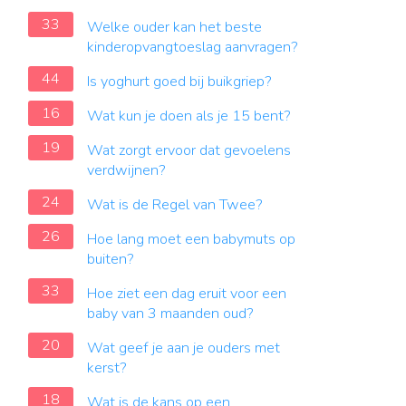
33
Welke ouder kan het beste
kinderopvangtoeslag aanvragen?
44
Is yoghurt goed bij buikgriep?
16
Wat kun je doen als je 15 bent?
19
Wat zorgt ervoor dat gevoelens
verdwijnen?
24
Wat is de Regel van Twee?
26
Hoe lang moet een babymuts op
buiten?
33
Hoe ziet een dag eruit voor een
baby van 3 maanden oud?
20
Wat geef je aan je ouders met
kerst?
18
Wat is de kans op een