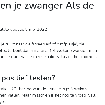
en je zwanger Als de
tste update: 5 mei 2022
n
)
, je tuurt naar die 'streepjes' of dat 'plusje', die
ef
is. Je
bent
dan minstens 3-4
weken zwanger
, maar
jk van de duur van je menstruatiecyclus en het moment
positief testen?
atie HCG hormoon in de urine. Als je
3 weken
nen vallen. Maar misschien is het nog te vroeg. Valt
ger.