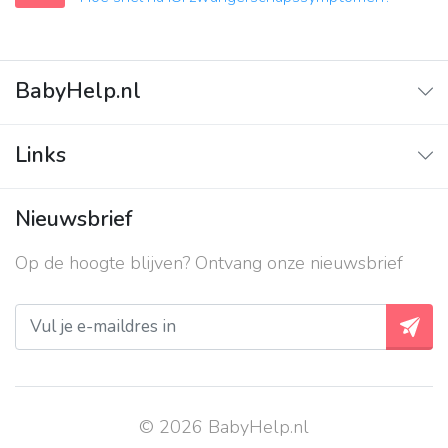
BabyHelp.nl
Home
Links
Vraag & Antwoord
Adverteren
Nieuwsbrief
Contact
Op de hoogte blijven? Ontvang onze nieuwsbrief
Over ons
Privacy beleid
© 2026 BabyHelp.nl