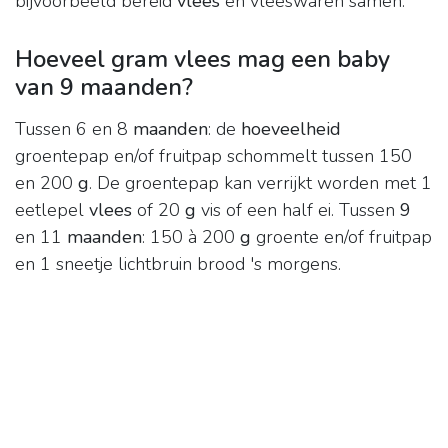
bijvoorbeeld bereid
vlees
en vleeswaren samen.
Hoeveel gram vlees mag een baby
van 9 maanden?
Tussen 6 en 8
maanden
: de
hoeveelheid
groentepap en/of fruitpap schommelt tussen 150
en 200
g
. De groentepap kan verrijkt worden met 1
eetlepel
vlees
of 20
g
vis of een half ei. Tussen
9
en 11
maanden
: 150 à 200
g
groente en/of fruitpap
en 1 sneetje lichtbruin brood 's morgens.