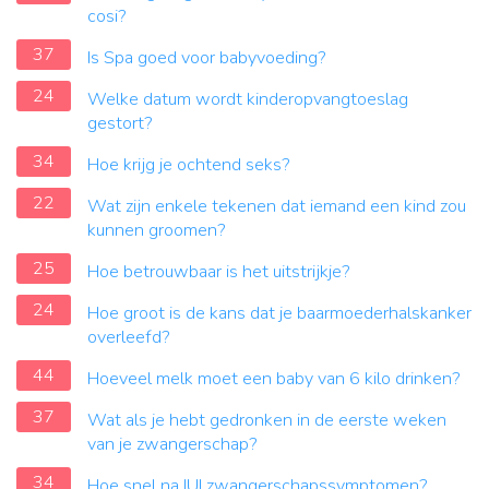
cosi?
37
Is Spa goed voor babyvoeding?
24
Welke datum wordt kinderopvangtoeslag
gestort?
34
Hoe krijg je ochtend seks?
22
Wat zijn enkele tekenen dat iemand een kind zou
kunnen groomen?
25
Hoe betrouwbaar is het uitstrijkje?
24
Hoe groot is de kans dat je baarmoederhalskanker
overleefd?
44
Hoeveel melk moet een baby van 6 kilo drinken?
37
Wat als je hebt gedronken in de eerste weken
van je zwangerschap?
34
Hoe snel na IUI zwangerschapssymptomen?