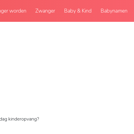
ger worden
Zwanger
Baby & Kind
Babynamen
 dag kinderopvang?