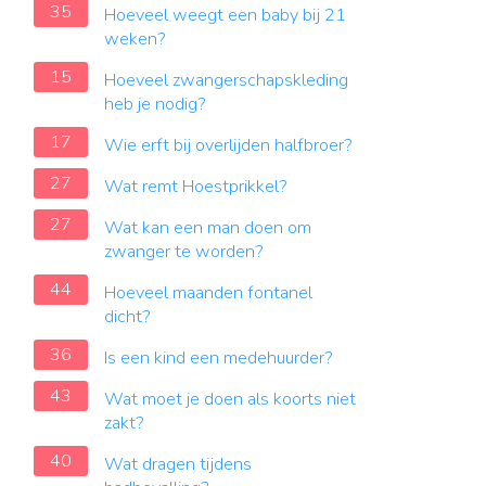
35
Hoeveel weegt een baby bij 21
weken?
15
Hoeveel zwangerschapskleding
heb je nodig?
17
Wie erft bij overlijden halfbroer?
27
Wat remt Hoestprikkel?
27
Wat kan een man doen om
zwanger te worden?
44
Hoeveel maanden fontanel
dicht?
36
Is een kind een medehuurder?
43
Wat moet je doen als koorts niet
zakt?
40
Wat dragen tijdens