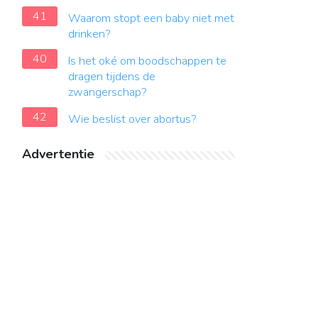
41
Waarom stopt een baby niet met
drinken?
40
Is het oké om boodschappen te
dragen tijdens de
zwangerschap?
42
Wie beslist over abortus?
Advertentie