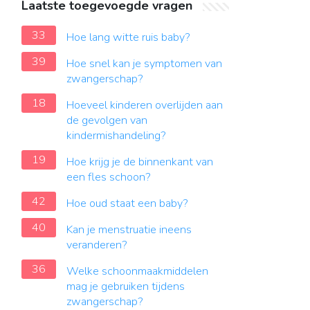
Laatste toegevoegde vragen
33
Hoe lang witte ruis baby?
39
Hoe snel kan je symptomen van
zwangerschap?
18
Hoeveel kinderen overlijden aan
de gevolgen van
kindermishandeling?
19
Hoe krijg je de binnenkant van
een fles schoon?
42
Hoe oud staat een baby?
40
Kan je menstruatie ineens
veranderen?
36
Welke schoonmaakmiddelen
mag je gebruiken tijdens
zwangerschap?