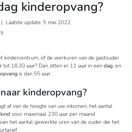
dag kinderopvang?
| Laatste update: 5 mei 2022
n
)
et kindercentrum, of de werkuren van de gastouder.
r
tot 18.30
uur
? Dan zitten er 11
uur
in een
dag
, en
opvang
is dan 55
uur
.
 naar kinderopvang?
ngt af van de hoogte van uw inkomen, het aantal
r
kind
voor maximaal 230
uur
per maand
f van het aantal gewerkte uren van de ouder die het
rtarief.