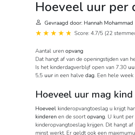
Hoeveel uur per 
Gevraagd door: Hannah Mohammad
Score: 4.7/5
(
22 stemme
Aantal uren
opvang
Dat hangt af van de openingstijden van h
Is het kinderdagverblijf open van 7.30
uu
5,5
uur
in een halve
dag
. Een hele week
Hoeveel uur mag kind
Hoeveel
kinderopvangtoeslag u krijgt ha
kinderen
en de soort
opvang
. U kunt pe
kinderopvangtoeslag krijgen. Dit hangt a
minst werkt. Er geldt ook een maximumuu