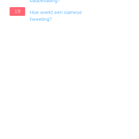
badbevalling?
19
Hoe werkt een siamese
tweeling?