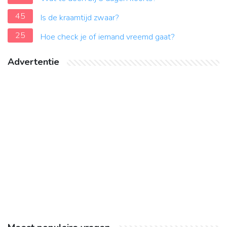
45
Is de kraamtijd zwaar?
25
Hoe check je of iemand vreemd gaat?
Advertentie