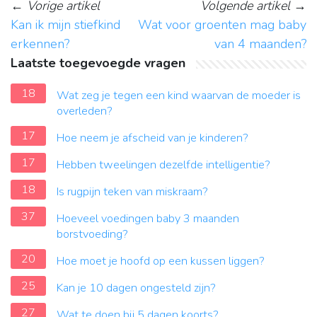
←
Vorige artikel
Volgende artikel
→
Kan ik mijn stiefkind
Wat voor groenten mag baby
erkennen?
van 4 maanden?
Laatste toegevoegde vragen
18
Wat zeg je tegen een kind waarvan de moeder is
overleden?
17
Hoe neem je afscheid van je kinderen?
17
Hebben tweelingen dezelfde intelligentie?
18
Is rugpijn teken van miskraam?
37
Hoeveel voedingen baby 3 maanden
borstvoeding?
20
Hoe moet je hoofd op een kussen liggen?
25
Kan je 10 dagen ongesteld zijn?
27
Wat te doen bij 5 dagen koorts?