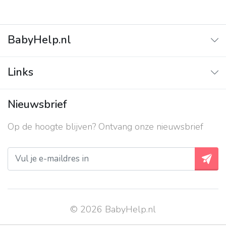
BabyHelp.nl
Home
Links
Vraag & Antwoord
Adverteren
Nieuwsbrief
Contact
Op de hoogte blijven? Ontvang onze nieuwsbrief
Over ons
Privacy beleid
© 2026 BabyHelp.nl